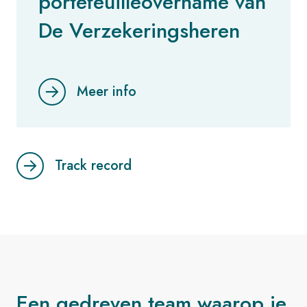
portefeuilleovername van
De Verzekeringsheren
Meer info
Track record
Een gedreven team waarop je