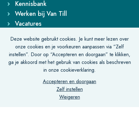
Kennisbank
Werken bij Van Till
Vacatures
Deze website gebruikt cookies. Je kunt meer lezen over
Bezoekadres
onze cookies en je voorkeuren aanpassen via “Zelf
instellen”. Door op “Accepteren en doorgaan” te klikken,
De Lairessestraat 131-135
ga je akkoord met het gebruik van cookies als beschreven
1075 HJ Amsterdam
in onze cookieverklaring.
Accepteren en doorgaan
Correspondentieadres
Zelf instellen
Weigeren
Postbus 75731
1070 AS Amsterdam
Contact