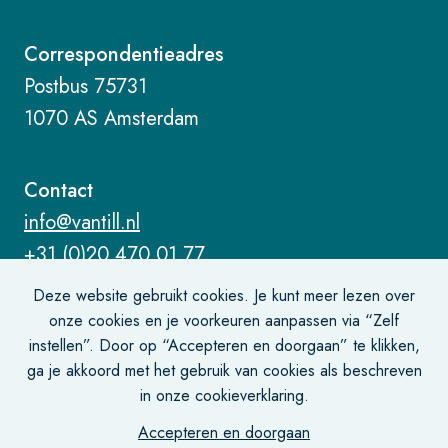
Correspondentieadres
Postbus 75731
1070 AS Amsterdam
Contact
info@vantill.nl
+31 (0)20 470 01 77
Deze website gebruikt cookies. Je kunt meer lezen over
onze cookies en je voorkeuren aanpassen via “Zelf
instellen”. Door op “Accepteren en doorgaan” te klikken,
ga je akkoord met het gebruik van cookies als beschreven
Algemene voorwaarden
in onze cookieverklaring.
Privacy- en cookiebeleid
Accepteren en doorgaan
Disclaimer