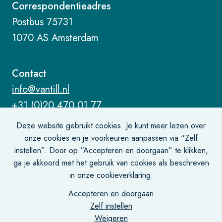
Correspondentieadres
Postbus 75731
1070 AS Amsterdam
Contact
info@vantill.nl
+31 (0)20 470 01 77
Deze website gebruikt cookies. Je kunt meer lezen over
onze cookies en je voorkeuren aanpassen via “Zelf
instellen”. Door op “Accepteren en doorgaan” te klikken,
ga je akkoord met het gebruik van cookies als beschreven
Algemene voorwaarden
in onze cookieverklaring.
Privacy- en cookiebeleid
Accepteren en doorgaan
Disclaimer
Zelf instellen
Rechtsgebieden registratie
Weigeren