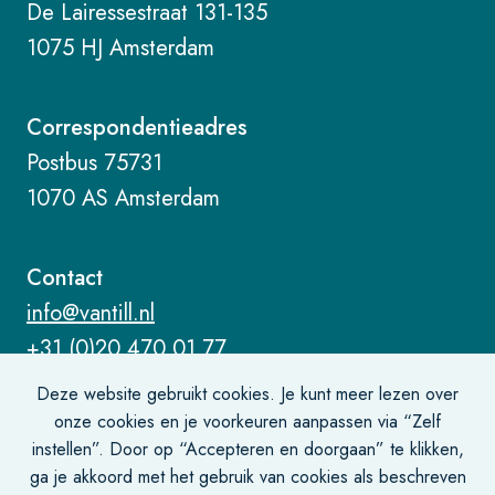
De Lairessestraat 131-135
1075 HJ Amsterdam
Correspondentieadres
Postbus 75731
1070 AS Amsterdam
Contact
info@vantill.nl
+31 (0)20 470 01 77
Deze website gebruikt cookies. Je kunt meer lezen over
onze cookies en je voorkeuren aanpassen via “Zelf
instellen”. Door op “Accepteren en doorgaan” te klikken,
ga je akkoord met het gebruik van cookies als beschreven
Algemene voorwaarden