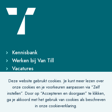
Kennisbank
Werken bij Van Till
Vacatures
Deze website gebruikt cookies. Je kunt meer lezen over
Bezoekadres
onze cookies en je voorkeuren aanpassen via “Zelf
instellen”. Door op “Accepteren en doorgaan” te klikken,
De Lairessestraat 131-135
ga je akkoord met het gebruik van cookies als beschreven
1075 HJ Amsterdam
in onze cookieverklaring.