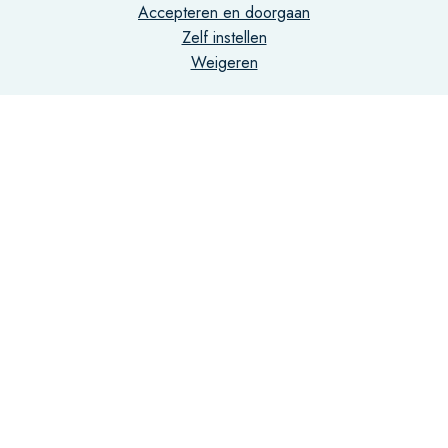
Accepteren en doorgaan
Correspondentieadres
Zelf instellen
Weigeren
Postbus 75731
1070 AS Amsterdam
Contact
info@vantill.nl
+31 (0)20 470 01 77
Algemene voorwaarden
Privacy- en cookiebeleid
Disclaimer
Rechtsgebieden registratie