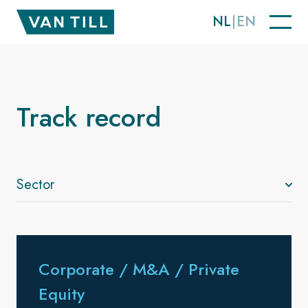
NL
EN
Track record
Sector
Corporate / M&A / Private
Equity