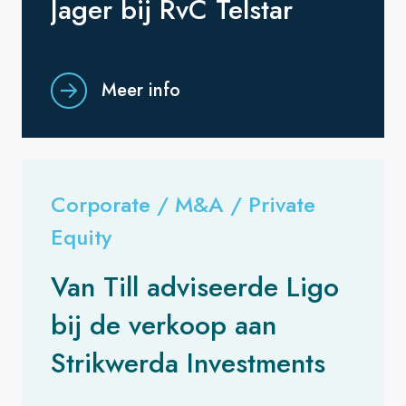
Jager bij RvC Telstar
Meer info
Corporate / M&A / Private
Equity
Van Till adviseerde Ligo
bij de verkoop aan
Strikwerda Investments