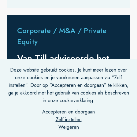
Corporate / M&A / Private
Equity
Van Till adviseerde het
Duitse GGW Groep
Deze website gebruikt cookies. Je kunt meer lezen over
onze cookies en je voorkeuren aanpassen via “Zelf
(portfolio company van
instellen”. Door op “Accepteren en doorgaan” te klikken,
ga je akkoord met het gebruik van cookies als beschreven
Hg Capital) bij de
in onze cookieverklaring.
aankoop van alle
Accepteren en doorgaan
aandelen in NDB Groep
Zelf instellen
Weigeren