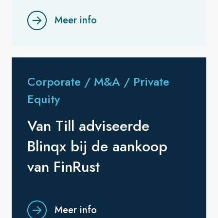
Meer info
Corporate / M&A / Private
Equity
Van Till adviseerde
Blinqx bij de aankoop
van FinRust
Meer info